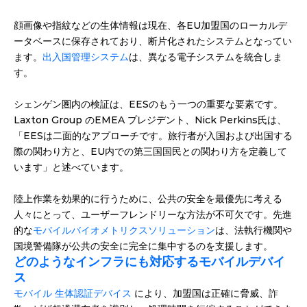
顔画像や指紋などの生体情報は現在、各EU加盟国のローカルデ
ータベースに保存されており、断片化されたシステムとなってい
ます。
出入国管理システム
は、異なる電子システムを統合しま
す。
シェンゲン圏内の検証は、EESのもう一つの重要な要素です。
Laxton Group のEMEA プレジデント、Nick Perkins氏は、
「EESは二面的なアプローチです。旅行者が入国および出国する
際の関わり方と、EU内での第三国国民との関わり方を定義して
います」と述べています。
陸上作業を効果的に行うために、公共の安全を最優先に考える
人々にとって、ユーザーフレンドリーな方法が不可欠です。先進
的な
モバイルバイオメトリクスソリューション
は、法執行機関や
国境警備隊が公共の安全に完全に集中するのを支援します。
どのようなインフラにも対応するモバイルデバイ
ス
モバイル 生体認証デバイス
 により、加盟国は正確に脅威、詐