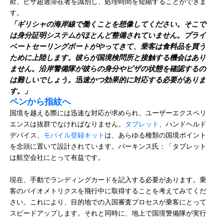
欺、ビザ超過滞在者を識別し、処理時間を短縮することができま
す。
「ギリシャの海岸線で働くことを想像してください。そこで
は身分証明システムがほとんど整備されていません。プライ
ベートセーリングボートがやってきて、乗客は食料品を買う
ために上陸します。彼らが国境検問所と接触する機会はあり
ません。沿岸警備隊が彼らの身分やビザの状態を確認するの
は難しいでしょう。迅速かつ効果的に対応する必要がありま
す。」
ペンから指紋へ
国境を越える際には迅速な対応が求められ、ユーザーエクスペリ
エンスは抜群でなければなりません。
タブレット
、ハンドヘルド
デバイス、
モバイル登録キット
は、あらゆる種類の国境ポイント
を念頭に置いて設計されています。パーキンス氏：「タブレット
は航空会社にとって有益です。
現在、手動でランディングカードを記入する必要があります。乗
客のバイオメトリクスを飛行中に取得することを考えてみてくだ
さい。これにより、目的地での入国審査プロセスが乗客にとって
スピードアップします。それと同時に、地上で国境警備隊が実行