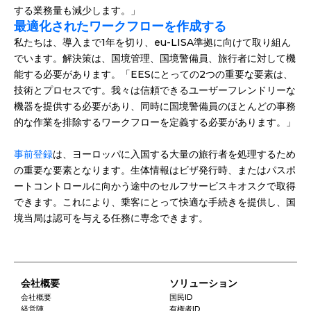
する業務量も減少します。」
最適化されたワークフローを作成する
私たちは、導入まで1年を切り、eu-LISA準拠に向けて取り組ん
でいます。解決策は、国境管理、国境警備員、旅行者に対して機
能する必要があります。「EESにとっての2つの重要な要素は、
技術とプロセスです。我々は信頼できるユーザーフレンドリーな
機器を提供する必要があり、同時に国境警備員のほとんどの事務
的な作業を排除するワークフローを定義する必要があります。」
事前登録
は、ヨーロッパに入国する大量の旅行者を処理するため
の重要な要素となります。生体情報はビザ発行時、またはパスポ
ートコントロールに向かう途中のセルフサービスキオスクで取得
できます。これにより、乗客にとって快適な手続きを提供し、国
境当局は認可を与える任務に専念できます。
会社概要
ソリューション
会社概要
国民ID
経営陣
有権者ID