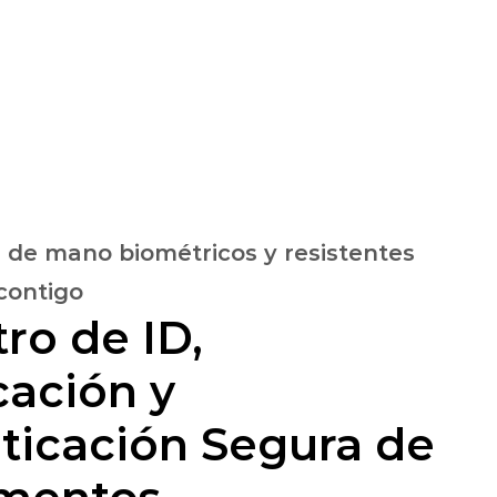
Soporte técnico
Español
Contacto
os de caso
Acerca de nosotros
s de mano biométricos y resistentes 
 contigo
ro de ID, 
cación y 
ticación Segura de 