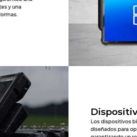
es y una 
aformas.
Dispositi
Los dispositivos b
diseñados para oper
garantizando un re