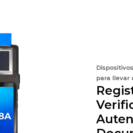
ciones
Productos
El software
Servicios
Estudi
Dispositivo
para llevar
Regist
Verifi
Auten