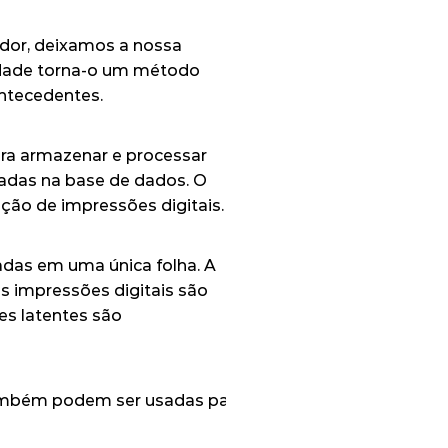
dor, deixamos a nossa 
idade torna-o um método 
antecedentes.
ra armazenar e processar 
adas na base de dados. O 
ação de impressões digitais.
das em uma única folha. 
A 
s impressões digitais são 
s latentes são 
bém podem ser usadas para identificação por forense