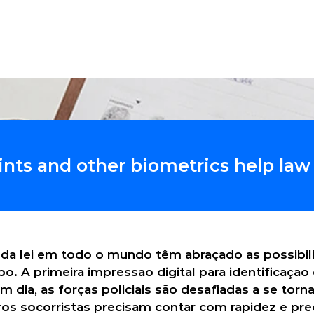
ções
Produtos
Software
Serviços
Es
ints and other biometrics help la
 da lei em todo o mundo têm abraçado as possibili
. A primeira impressão digital para identificação 
m dia, as forças policiais são desafiadas a se torn
iros socorristas precisam contar com rapidez e pre