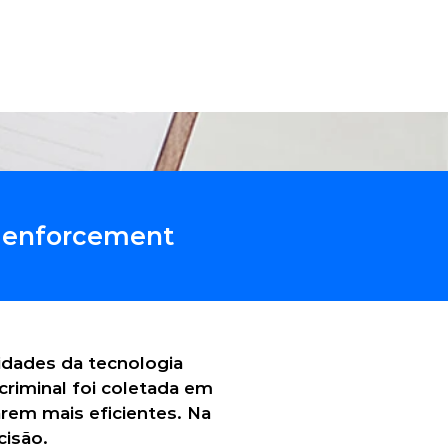
Suporte Técnico
Português
Contacto
tudos de Caso
Sobre Nós
w enforcement
dades da tecnologia 
criminal foi coletada em 
arem mais eficientes. Na 
cisão.