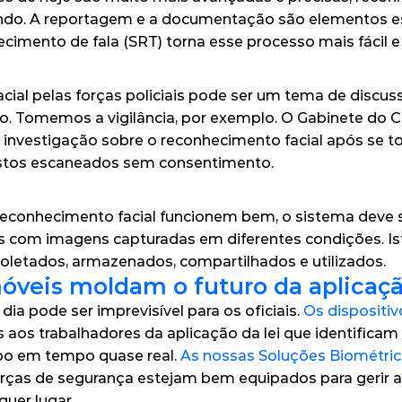
ndo. A reportagem e a documentação são elementos ess
ecimento de fala (SRT) torna esse processo mais fácil e
ial pelas forças policiais pode ser um tema de discussã
ico. Tomemos a vigilância, por exemplo. O Gabinete do 
investigação sobre o reconhecimento facial após se to
rostos escaneados sem consentimento.
reconhecimento facial funcionem bem, o sistema deve s
 com imagens capturadas em diferentes condições. Ist
letados, armazenados, compartilhados e utilizados.
óveis moldam o futuro da aplicaçã
ia pode ser imprevisível para os oficiais. 
Os dispositiv
 aos trabalhadores da aplicação da lei que identificam 
o em tempo quase real. 
As nossas Soluções Biométric
ças de segurança estejam bem equipados para gerir a
quer lugar.