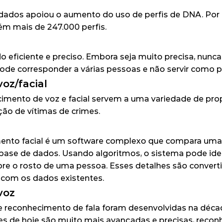
dados apoiou o aumento do uso de perfis de DNA. Por 
ém mais de 247.000 perfis.
ficiente e preciso. Embora seja muito precisa, nunca é
pode corresponder a várias pessoas e não servir como p
oz/facial
imento de voz e facial servem a uma variedade de prop
ação de vítimas de crimes.
ento facial é um software complexo que compara uma f
ase de dados. Usando algoritmos, o sistema pode ident
sobre o rosto de uma pessoa. Esses detalhes são conver
com os dados existentes.
voz
e reconhecimento de fala foram desenvolvidas na déca
ões de hoje são muito mais avançadas e precisas, recon