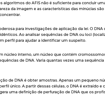
lgoritmos do AFIS não é suficiente para concluir uma 
clareza da imagem e as características das minúcias sã
concentrar.
erosa para investigações de aplicação da lei. O DNA de
ênticos. Ao analisar sequências de DNA ou loci (locali
 perfil para ajudar a identificar um suspeito.
m núcleo interno, um 
núcleo
 que contém cromossomos
quências de DNA. Varia quantas vezes uma sequência 
ação de DNA é obter amostras. Apenas um pequeno núm
perfil único. A partir dessas células, o DNA é extraído e 
 gera uma definição de perfuração de DNA que os profiss