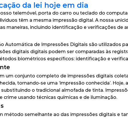
cação da lei hoje em dia
sso telemóvel, porta do carro ou teclado do computa
divíduos têm a mesma impressão digital. A nossa unic
ias maneiras, incluindo identificação e verificações de 
ão Automática de Impressões Digitais são utilizados pa
sões digitais digitais podem ser comparadas às registr
métodos biométricos específicos: identificação e verific
ente
m um conjunto completo de impressões digitais coleta
nhecida
, tornando-se uma ‘impressão conhecida’. Hoje, a
substituindo o tradicional almofada de tinta. Impressõe
 crime usando técnicas químicas e de iluminação.
as
 método semelhante ao das impressões digitais e tam