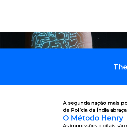
Solu
The
A segunda nação mais pop
de Polícia da Índia abraç
O Método Henry
As impressões digitais são 