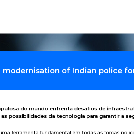
ções
Produtos
Software
Serviços
Es
 modernisation of Indian police fo
ulosa do mundo enfrenta desafios de infraestrutu
a as possibilidades da tecnologia para garantir a se
uma ferramenta fundamental em todas as forças policiai