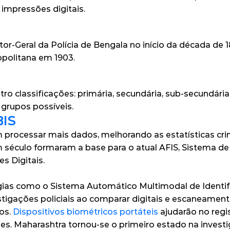
 impressões digitais.
or-Geral da Polícia de Bengala no início da década de 
opolitana em 1903.
ro classificações: primária, secundária, sub-secundária 
grupos possíveis.
BIS
m processar mais dados, melhorando as estatísticas crimi
século formaram a base para o atual 
AFIS
, Sistema de
s Digitais.
ogias como o Sistema Automático Multimodal de Identifi
estigações policiais ao comparar digitais e escaneamen
os. 
Dispositivos biométricos portáteis
 ajudarão no regi
. Maharashtra tornou-se o primeiro estado na investiga