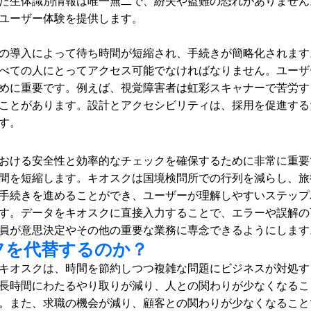
た生体識別情報は唯一無二で、紛失や盗難の恐れがありません
ユーザー体験を提供します。 
の導入によって待ち時間が短縮され、手続きが簡略化されます
べての人にとってアクセス可能でなければなりません。ユーザ
めに重要です。例えば、視覚障害者は虹彩スキャナーで苦労す
ことがあります。設計とアクセシビリティは、採用を促進する
す。 
おける安全性と効率的なチェックを確保するために非常に重要
間を短縮します。キオスクは国境検問所での行列を減らし、旅
手続きを進めることができ、ユーザーが理解しやすいステップ
す。データをキオスクに直接入力することで、エラーや誤解の
員が意思決定やその他の重要な業務に専念できるようにします
フを代替するのか？
キオスクは、時間を節約しつつ複雑な問題にビジネスが対処す
長時間にわたるやり取りが減り、人との関わりが少なくなるこ
。また、求職の機会が減り、顧客との関わりが少なくなること