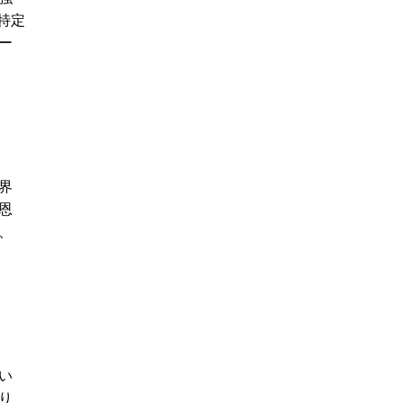
特定
ー
界
恩
、
い
り