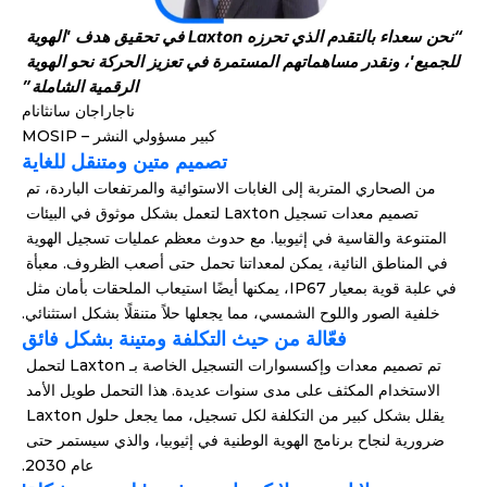
“نحن سعداء بالتقدم الذي تحرزه Laxton في تحقيق هدف 'الهوية 
للجميع'، ونقدر مساهماتهم المستمرة في تعزيز الحركة نحو الهوية 
الرقمية الشاملة”
ناجاراجان سانثانام
كبير مسؤولي النشر – MOSIP
تصميم متين ومتنقل للغاية
من الصحاري المتربة إلى الغابات الاستوائية والمرتفعات الباردة، تم 
تصميم معدات تسجيل Laxton لتعمل بشكل موثوق في البيئات 
المتنوعة والقاسية في إثيوبيا. مع حدوث معظم عمليات تسجيل الهوية 
في المناطق النائية، يمكن لمعداتنا تحمل حتى أصعب الظروف. معبأة 
في علبة قوية بمعيار IP67، يمكنها أيضًا استيعاب الملحقات بأمان مثل 
خلفية الصور واللوح الشمسي، مما يجعلها حلاً متنقلًا بشكل استثنائي.
فعّالة من حيث التكلفة ومتينة بشكل فائق
تم تصميم معدات وإكسسوارات التسجيل الخاصة بـ Laxton لتحمل 
الاستخدام المكثف على مدى سنوات عديدة. هذا التحمل طويل الأمد 
يقلل بشكل كبير من التكلفة لكل تسجيل، مما يجعل حلول Laxton 
ضرورية لنجاح برنامج الهوية الوطنية في إثيوبيا، والذي سيستمر حتى 
عام 2030.