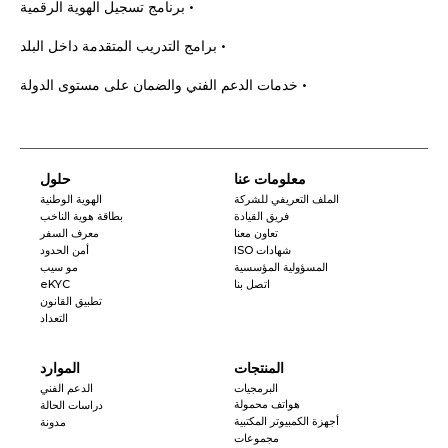
• برنامج تسجيل الهوية الرقمية
• برامج التدريب المتقدمة داخل البلد
• خدمات الدعم الفني والضمان على مستوى الدولة
معلومات عنا
حلول
الملف التعريفي للشركة
الهوية الوطنية
فريق القيادة
بطاقة هوية الناخب
تعاون معنا
معرف السفر
شهادات ISO
أمن الحدود
المسؤولية المؤسسية
مو سيب
اتصل بنا
eKYC
تطبيق القانون
التعداد
المنتجات
الموارد
البرمجيات
الدعم الفني
هواتف محمولة
دراسات الحالة
أجهزة الكمبيوتر المكتبية
مدونة
مجموعات