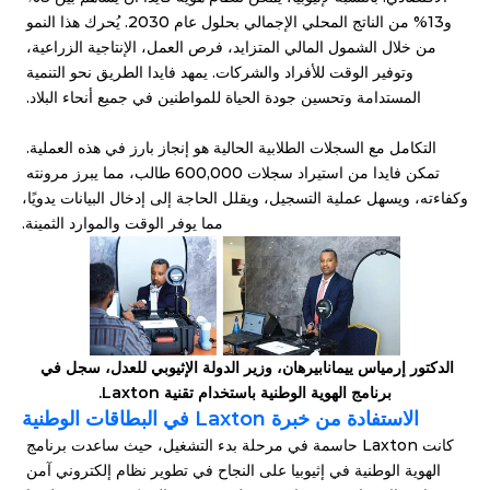
و13% من الناتج المحلي الإجمالي بحلول عام 2030. يُحرك هذا النمو 
من خلال الشمول المالي المتزايد، فرص العمل، الإنتاجية الزراعية، 
وتوفير الوقت للأفراد والشركات. يمهد فايدا الطريق نحو التنمية 
المستدامة وتحسين جودة الحياة للمواطنين في جميع أنحاء البلاد. 
التكامل مع السجلات الطلابية الحالية هو إنجاز بارز في هذه العملية. 
تمكن فايدا من استيراد سجلات 600,000 طالب، مما يبرز مرونته 
وكفاءته، ويسهل عملية التسجيل، ويقلل الحاجة إلى إدخال البيانات يدويًا، 
مما يوفر الوقت والموارد الثمينة.
الدكتور إرمياس ييمانابيرهان، وزير الدولة الإثيوبي للعدل، سجل في 
برنامج الهوية الوطنية باستخدام تقنية Laxton
.
الاستفادة من خبرة Laxton في البطاقات الوطنية
كانت Laxton حاسمة في مرحلة بدء التشغيل، حيث ساعدت برنامج 
الهوية الوطنية في إثيوبيا على النجاح في تطوير نظام إلكتروني آمن 