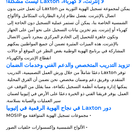
لا إنترنت، لا كهرباء، Laxton ليست مشكلة!
يمكن لمجموعة تسجيل الهوية الثورية من Laxton أن تعمل حتى بدون 
اتصال بالإنترنت. بفضل نظام إدارة البطاريات المتكامل والألواح 
الشمسية الخاصة بنا، يمكن أن تستمر عملية التسجيل دون الحاجة إلى 
كهرباء أو إنترنت. يتم تخزين بيانات التسجيل على نحو آمن على الجهاز 
وتكون جاهزة للتحميل إلى الخادم المركزي بمجرد تأمين الاتصال 
بالإنترنت. هذه الميزات المثيرة تضمن أن جميع المواطنين يمكنهم 
المشاركة في برنامج الهوية الوطنية بغض النظر عن الموقع أو حالات 
انقطاع الإنترنت والكهرباء.
تزويد التدريب المتخصص والدعم الفني وخدمات الضمان
توفر Laxton دعمًا شاملاً من خلال ورش العمل التصميمية، التدريب 
المتقدم، وفريق دعم وضمان مخصص. نحن نضمن أن الفرق المحلية 
يمكنها إدارة وصيانة أنظمة التسجيل بكفاءة، مما يقلل من التوقف عن 
العمل. يوفر فريقنا الفني ذو الخبرة دعمًا على الأرض في إثيوبيا لضمان 
سير العمليات والصيانة بسلاسة.
دور Laxton في نجاح الهوية الرقمية في إثيوبيا
• مجموعات تسجيل الهوية المتوافقة مع MOSIP
• الألواح الشمسية وإكسسوارات خلفيات الصور