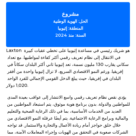
مشروع
الحل: 
الهوية الوطنية
المنطقة: 
إثيوبيا
السنة: 
منذ 2024
Laxton هو شريك رئيسي في مساعدة إثيوبيا على تخطي عقبات كبيرة 
في الانتقال إلى نظام تعريف رقمي أكثر كفاءة لمواطنيها. مع تعداد 
سكاني يقارب 130 مليون نسمة، تعد إثيوبيا ثاني أكثر البلدان سكاناً في 
إفريقيا. ورغم النمو الاقتصادي السريع، لا تزال إثيوبيا واحدة من أفقر 
البلدان في إفريقيا، حيث يبلغ الدخل القومي الإجمالي للفرد الواحد 
1,020 دولار.
يؤدي نقص نظام تعريف رقمي واسع الانتشار إلى عواقب بعيدة المدى 
للمواطنين والدولة. بدون برنامج هوية موثوق، يتم استبعاد المواطنين من 
العديد من الخدمات الأساسية، بما في ذلك الرعاية الصحية والتعليم 
والمالية وبرامج الرعاية الاجتماعية. يتم أيضًا عرقلة النمو الاقتصادي من 
خلال خلق حواجز أمام ريادة الأعمال والتجارة والاستثمار. قد تواجه 
الشركات صعوبة في التحقق من الهويات وإجراء المعاملات الآمنة، مما 