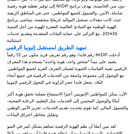
دون سن الخامسة، يهدف برنامج NIDP إلى توفير تغطية هوية رقمية 
شاملة، الأمن، والشمول لجميع المواطنين، حتى في المناطق الريفية 
حيث كانت معدلات تسجيل المواليد تاريخيًا منخفضة. يتماشى برنامج 
الهوية الوطنية مع المبادئ العالمية العشرة للهوية من أجل التنمية 
(ID4D)، مع التركيز على حماية البيانات المتقدمة وتقديم خدمات 
استثنائية.
تمهيد الطريق لمستقبل إثيوبيا الرقمي
أدخلت NIDP رقم فايدا، وهو رقم تعريف فريد مكون من 12 رقماً 
يعتمد على مبدأ "شخص واحد، هوية واحدة." يستخدم هذا المعرف 
الرقمي تقنية القياسات الحيوية لضمان التعرف الفريد لجميع المواطنين. 
مع الوصول إلى مجموعة واسعة من الخدمات الرقمية في جميع أنحاء 
البلاد، يجعل فايدا حجر الزاوية في التحول الرقمي لإثيوبيا.
الآن، يمكن للمواطنين الإثيوبيين أخيرًا الاستمتاع بعملية تحقق هوية أكثر 
أمانًا والوصول المحسن إلى الخدمات مثل التعليم، الرعاية الصحية، 
والشمول المالي. كما تقوم بتحديث تقديم الخدمات، تعزيز الأمن الوطني 
وتقليل مخاطر اختراق البيانات.
لقد تبين أيضًا أن نظم الهوية الرقمية تساهم بشكل كبير في النمو 
الاقتصادي. بالنسبة لإثيوبيا، يمكن لنظام هوية فايدا أن يساهم بين 3% 