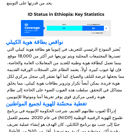
يحد من قدرتها على التوسع.
نواقص بطاقة هوية الكيبلي
يُعتبر النموذج الرئيسي للتعريف في إثيوبيا هو بطاقة هوية كيبلي التي 
تصدرها المجتمعات المحلية ويتم توزيعها عبر أكثر من 18,000 موقع. 
بينما تعمل كبطاقة هوية وطنية للعديد من المعاملات العامة والخاصة، 
فإن لها عيوب كبيرة. أولاً، يعتمد النظام على السجلات الورقية القديمة 
مما يجعلها عرضة للتلف والضياع. كما أنها تفتقر إلى سجل مركزي لكل 
هوية فريدة. يمكن أيضاً تكرار وتزوير بطاقات هوية كيبلي، مما يخلق 
مشاكل في التحقق. سلطت هذه العيوب الضوء على الحاجة إلى نظام 
هوية رقمي مركزي قوي يوفر تعريفا آمنا وموثوقا للإثيوبيين.
تغطية محسّنة للهوية لجميع المواطنين
إدراكًا لعيوب نظامهم القديم، شرعت الحكومة الإثيوبية في برنامج 
طموح للهوية الرقمية الوطنية (NIDP) في عام 2020. مصمم للعمل 
جنبًا إلى جنب مع برنامج الكابلي، كان الهدف هو إنشاء عملية تعريف 
رقمية أكثر موثوقية ومركزية. مع تسجيل أقل من 10% من الأطفال 